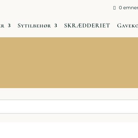
0 emne
Butikken og Åbningstider
Medlemsklubberne
er
Sytilbehør
SKRÆDDERIET
Gavek