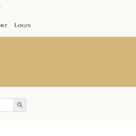
r
ort
Login