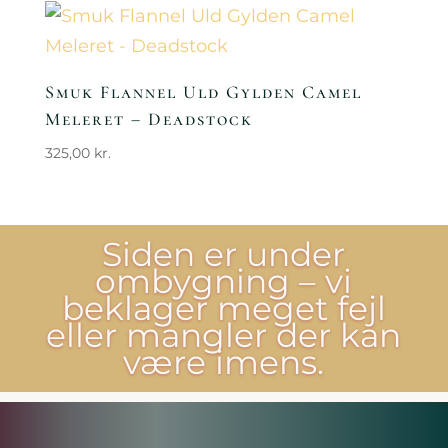
Smuk Flannel Uld Gylden Camel
Meleret – Deadstock
325,00
kr.
Siden er under
ombygning – vi
beklager meget fejl
eller mangler der kan
være imens.