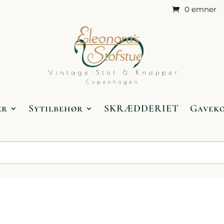
0 emner
Butikken og Åbningstider
Medlemsklubberne
er
Sytilbehør
SKRÆDDERIET
Gavek