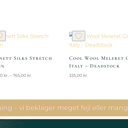
nett Silks Stretch
Cool Wool Meleret 
in
Italy – Deadstock
Prisinterval:
00
kr.
–
765,00
kr.
335,00
kr.
745,00 kr.
til
765,00 kr.
ng – vi beklager meget fejl eller mang