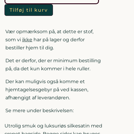
Crepe
Tilføj til kurv
Satin
antal
Vær opmærksom på, at dette er stof,
som vi
ikke
har på lager og derfor
bestiller hjem til dig.
Det er derfor, der er minimum bestilling
på, da det kun kommer i hele ruller.
Der kan muligvis også komme et
hjemtagelsesgebyr på ved kassen,
afhængigt af leverandøren.
Se mere under beskrivelsen:
Utrolig smuk og luksuriøs silkesatin med
crepet bagside. Begge sider kan bruges