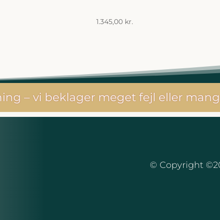
1.345,00
kr.
ng – vi beklager meget fejl eller mang
© Copyright ©20