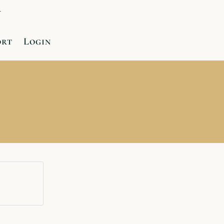
r
ort
Login