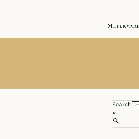
Metervar
Search
×