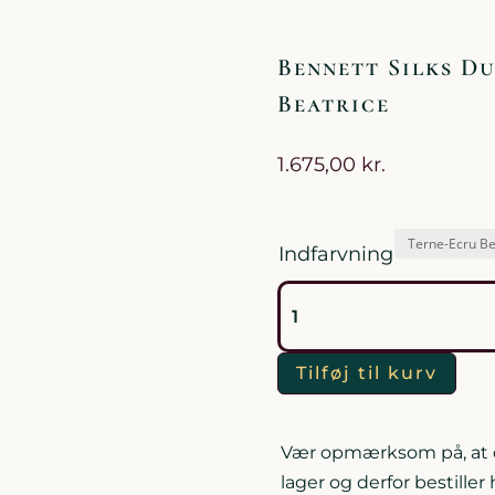
Bennett Silks Du
Beatrice
1.675,00
kr.
Indfarvning
Bennett
Silks
Duchess
Tilføj til kurv
Satin
Beatrice
antal
Vær opmærksom på, at de
lager og derfor bestiller 