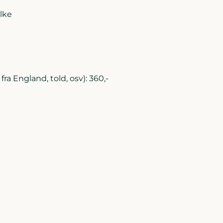
lke
ra England, told, osv): 360,-