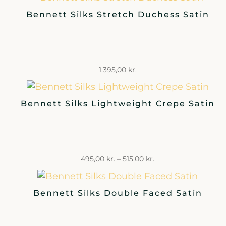
745,00 kr.
Bennett Silks Stretch Duchess Satin
til
765,00 kr.
1.395,00
kr.
Bennett Silks Lightweight Crepe Satin
Prisinterval:
495,00
kr.
–
515,00
kr.
495,00 kr.
Bennett Silks Double Faced Satin
til
515,00 kr.