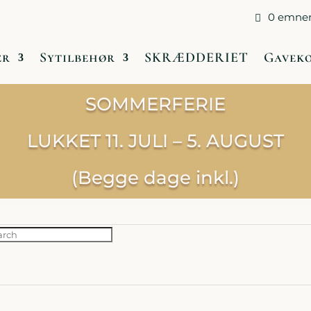
0 emne
Butikken og Åbningstider
Medlemsklubberne
er
Sytilbehør
SKRÆDDERIET
Gavek
SOMMERFERIE
LUKKET 11. JULI – 5. AUGUST
(Begge dage inkl.)