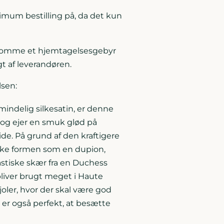
nimum bestilling på, da det kun
 komme et hjemtagelsesgebyr
t af leverandøren.
lsen:
indelig silkesatin, er denne
s og ejer en smuk glød på
de. På grund af den kraftigere
ilke formen som en dupion,
astiske skær fra en Duchess
bliver brugt meget i Haute
oler, hvor der skal være god
er også perfekt, at besætte