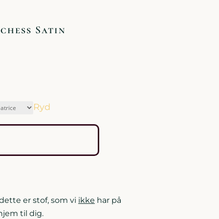
chess Satin
Ryd
tte er stof, som vi
ikke
har på
hjem til dig.