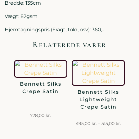
Bredde: 135cm
Vægt: 82gsm
Hjemtagningspris (Fragt, told, osv): 360,-
Relaterede varer
Bennett Silks
Crepe Satin
Bennett Silks
Lightweight
Crepe Satin
728,00
kr.
Prisinter
495,00
kr.
–
515,00
kr.
495,00 k