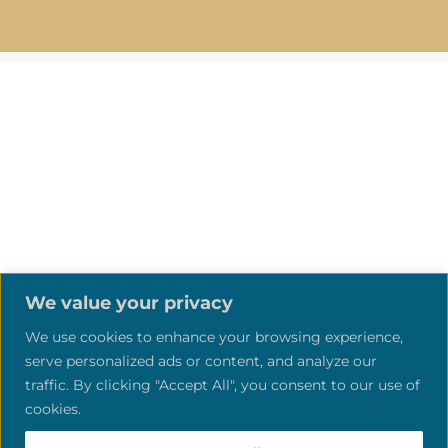
ARTILLERIVEJ 90, KL
2300 KBH S Islands Brygge
Copenhagen
We value your privacy
We use cookies to enhance your browsing experience,
serve personalized ads or content, and analyze our
© Copyright ©2026 | Eleonora's
traffic. By clicking "Accept All", you consent to our use of
Vintage Stofstue
cookies.