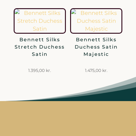
til
515,00 kr
Bennett Silks
Bennett Silks
Stretch Duchess
Duchess Satin
Satin
Majestic
1.395,00
kr.
1.475,00
kr.