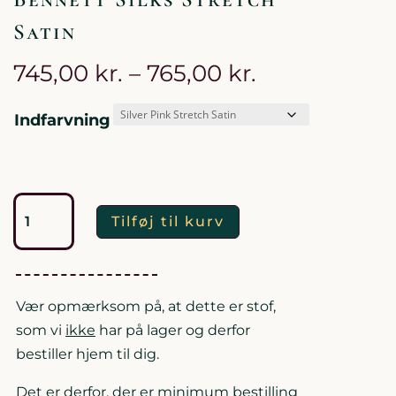
Satin
Prisinterval:
745,00
kr.
–
765,00
kr.
745,00 kr.
til
Indfarvning
765,00 kr.
Bennett
Tilføj til kurv
Silks
Stretch
Satin
antal
Vær opmærksom på, at dette er stof,
som vi
ikke
har på lager og derfor
bestiller hjem til dig.
Det er derfor, der er minimum bestilling