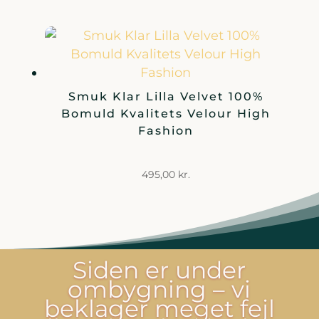
Smuk Klar Lilla Velvet 100%
Bomuld Kvalitets Velour High
Fashion
495,00
kr.
Siden er under
ombygning – vi
beklager meget fejl