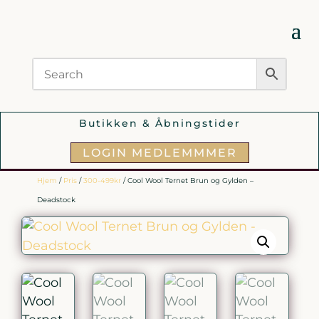
Butikken & Åbningstider
LOGIN MEDLEMMMER
Hjem
/
Pris
/
300-499kr
/ Cool Wool Ternet Brun og Gylden –
Deadstock