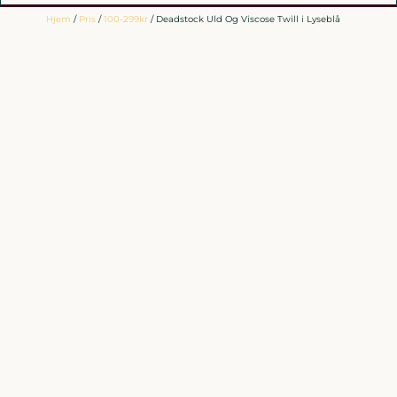
Hjem
/
Pris
/
100-299kr
/ Deadstock Uld Og Viscose Twill i Lyseblå