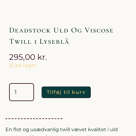
Deadstock Uld Og Viscose
Twill i Lyseblå
295,00
kr.
15 på lager
Deadstock
Uld
Og
Viscose
Twill
i
Lyseblå
antal
Tilføj til kurv
En flot og usædvanlig twill vævet kvalitet i uld