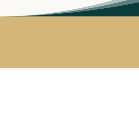
ARTILLERIVEJ 90, KL
2300 KBH S Islands Brygge
Copenhagen