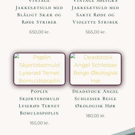
Vintage
Vintage Sølvgrå
Jakkesætsuld med
Jakkesætsuld med
Blåligt Skær og
Sarte Røde og
Røde Striber
Violette Striber
650,00
kr.
565,00
kr.
Poplin
Deadstock Angel
Skjortebomuld
Schlesser Beige
Lyserød Ternet
Økologisk Hør
Bomuldspoplin
180,00
kr.
165,00
kr.