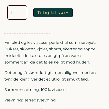
HØR
VISCOSE
SMUKT
SOMMERSTOF
BLOMSTRET
antal
Tilføj til kurv
Fin blød og let viscose, perfekt til sommertøjet.
Bukser, skjorter, kjoler, shorts, skørter og toppe
er ideelt i dette stof, særligt på en varm
sommerdag, da det føles køligt mod huden.
Det er også skønt luftigt, men alligevel med en
tyngde, der giver det et utroligt smukt fald.
Sammensætning: 100% viscose
Vævning: lærredsvævning