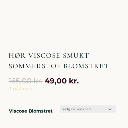
HØR VISCOSE SMUKT
SOMMERSTOF BLOMSTRET
Den
Den
165,00
kr.
49,00
kr.
oprindelige
aktuelle
3 på lager
pris
pris
var:
er:
165,00 kr..
49,00 kr..
Viscose Blomstret