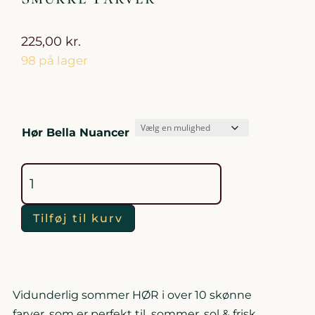
225,00
kr.
98 på lager
Hør Bella Nuancer
Ren
Hør
100%
Sommer
Hør
Smukke
Farver
antal
Tilføj til kurv
Vidunderlig sommer HØR i over 10 skønne
farver, som er perfekt til sommer, sol & frisk