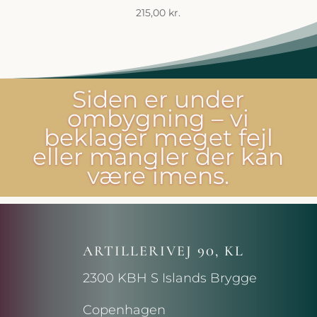
215,00
kr.
Siden er under
ombygning – vi
beklager meget fejl
eller mangler der kan
være imens.
ARTILLERIVEJ 90, KL
2300 KBH S Islands Brygge
Copenhagen