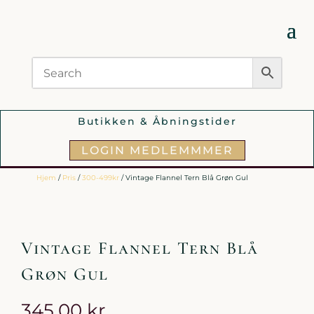
Butikken & Åbningstider
LOGIN MEDLEMMMER
Hjem
/
Pris
/
300-499kr
/ Vintage Flannel Tern Blå Grøn Gul
Vintage Flannel Tern Blå
Grøn Gul
345,00
kr.