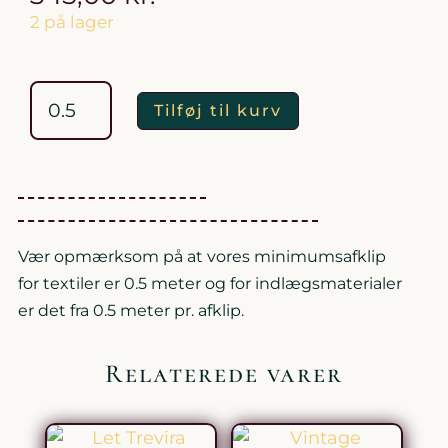
2 på lager
Vintage
Flannel
Tern
Blå
Grøn
Gul
antal
Tilføj til kurv
Vær opmærksom på at vores minimumsafklip
for textiler er 0.5 meter og for indlægsmaterialer
er det fra 0.5 meter pr. afklip.
Relaterede varer