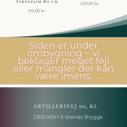
Strygelim 80 cm
220,00
kr.
215,00
kr.
Siden er under
ombygning – vi
beklager meget fejl
eller mangler der kan
være imens.
ARTILLERIVEJ 90, KL
2300 KBH S Islands Brygge