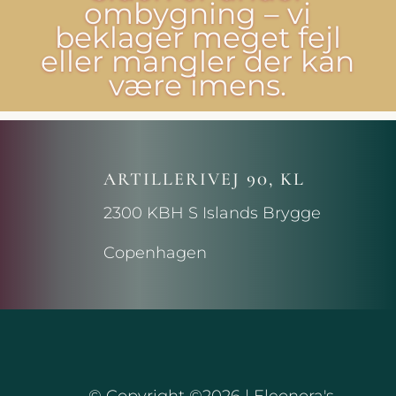
ombygning – vi
beklager meget fejl
eller mangler der kan
være imens.
ARTILLERIVEJ 90, KL
2300 KBH S Islands Brygge
Copenhagen
© Copyright ©2026 | Eleonora's