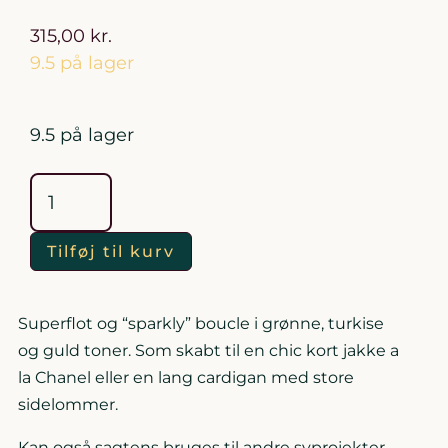
315,00
kr.
9.5 på lager
9.5 på lager
Grøn
Turkis
Hvid
Boucle
Guld
Effekt
antal
Tilføj til kurv
Superflot og “sparkly” boucle i grønne, turkise
og guld toner. Som skabt til en chic kort jakke a
la Chanel eller en lang cardigan med store
sidelommer.
Kan også sagtens bruges til andre syprojekter,