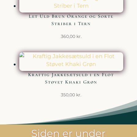
Let Uld Brun Orange og Sorte
Striber i Tern
360,00
kr.
Kraftig Jakkesætsuld i en Flot
Støvet Khaki Grøn
350,00
kr.
Siden er under