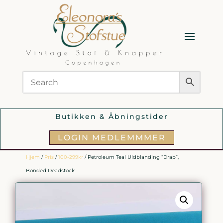
Butikken & Åbningstider
LOGIN MEDLEMMMER
Hjem
/
Pris
/
100-299kr
/ Petroleum Teal Uldblanding “Drap”,
Bonded Deadstock