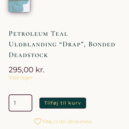
Petroleum Teal
Uldblanding “Drap”, Bonded
Deadstock
295,00
kr.
9 på lager
Petroleum
Teal
Uldblanding
"Drap",
Bonded
Deadstock
antal
Tilføj til kurv
Tilføj til din Ønskeliste