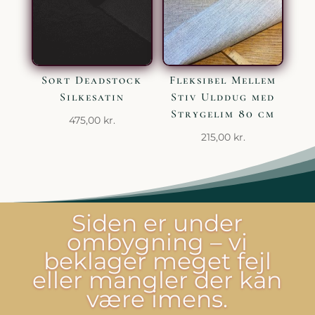
Sort Deadstock
Fleksibel Mellem
Silkesatin
Stiv Ulddug med
Strygelim 80 cm
475,00
kr.
215,00
kr.
Siden er under
ombygning – vi
beklager meget fejl
eller mangler der kan
være imens.